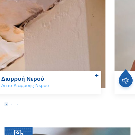
+
Θερμοκάμερα
Έλεγχος Διαρροών Νερού