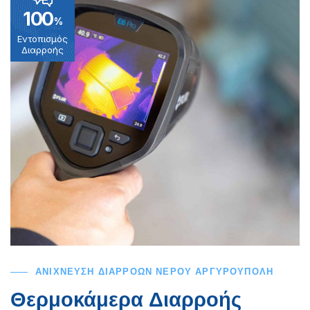
100
%
Εντοπισμός
Διαρροής
ΑΝΙΧΝΕΥΣΗ ΔΙΑΡΡΟΩΝ ΝΕΡΟΥ ΑΡΓΥΡΟΥΠΟΛΗ
Θερμοκάμερα Διαρροής