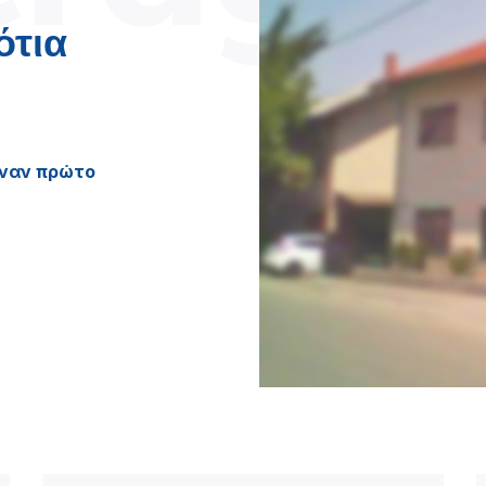
ότια
έναν πρώτο